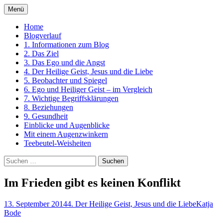
Zum
Menü
Inhalt
Ein Kurs in Wundern
springen
Home
Blogverlauf
1. Informationen zum Blog
2. Das Ziel
3. Das Ego und die Angst
4. Der Heilige Geist, Jesus und die Liebe
5. Beobachter und Spiegel
6. Ego und Heiliger Geist – im Vergleich
7. Wichtige Begriffsklärungen
8. Beziehungen
9. Gesundheit
Einblicke und Augenblicke
Mit einem Augenzwinkern
Teebeutel-Weisheiten
Suchen
nach:
Im Frieden gibt es keinen Konflikt
13. September 2014
4. Der Heilige Geist, Jesus und die Liebe
Katja
Bode