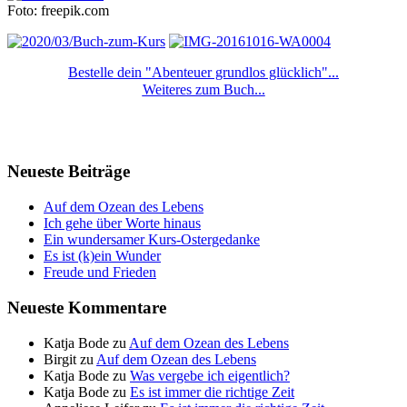
Foto: freepik.com
Bestelle dein "Abenteuer grundlos glücklich"...
Weiteres zum Buch...
Neueste Beiträge
Auf dem Ozean des Lebens
Ich gehe über Worte hinaus
Ein wundersamer Kurs-Ostergedanke
Es ist (k)ein Wunder
Freude und Frieden
Neueste Kommentare
Katja Bode
zu
Auf dem Ozean des Lebens
Birgit
zu
Auf dem Ozean des Lebens
Katja Bode
zu
Was vergebe ich eigentlich?
Katja Bode
zu
Es ist immer die richtige Zeit