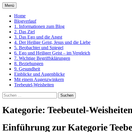
Zum
Menü
Inhalt
Ein Kurs in Wundern
springen
Home
Blogverlauf
1. Informationen zum Blog
2. Das Ziel
3. Das Ego und die Angst
4. Der Heilige Geist, Jesus und die Liebe
5. Beobachter und Spiegel
6. Ego und Heiliger Geist – im Vergleich
7. Wichtige Begriffsklärungen
8. Beziehungen
9. Gesundheit
Einblicke und Augenblicke
Mit einem Augenzwinkern
Teebeutel-Weisheiten
Suchen
nach:
Kategorie: Teebeutel-Weisheite
Einführung zur Kategorie Teebe