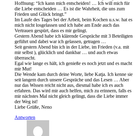
Hoffnung: “Ich kann mich entscheiden! … Ich will mich für
die Liebe entscheiden … Es ist die Wahrheit, die uns zum
Frieden und Glück bringt.”
Im Laufe des Tages bei der Arbeit, beim Kochen u.s.w. hat es
mich nicht losgelassen und ich habe am Ende auch das
Vertrauen gespürt, dass es mir gelingt.
Gestern Abend habe ich klärende Gespräche mit 3 Beteiligten
geführt und dabei war ich gelassen, getragen …
Seit gestern Abend bin ich in der Liebe, im Frieden (v.a. mit
mir selbst ), glücklich und dankbar … und auch etwas
überrascht.
Egal wie lange es hält, ich genieße es noch jetzt und es macht
mir Mut!
Die Wende kam durch deine Worte, liebe Katja. Ich kenne sie
seit langem durch unsere Gespräche und das Lesen … Aber
nur das Wissen reicht nicht aus, diesmal habe ich es auch
erfahren. Das wird mir auch helfen, mich zu erinnern, falls es
mir nächstes Mal nicht gleich gelingt, dass die Liebe immer
der Weg ist!
Liebe Grüße, Neno
Antworten