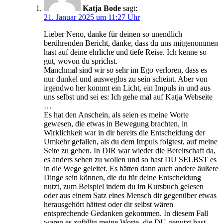
Katja Bode
sagt:
21. Januar 2025 um 11:27 Uhr
Lieber Neno, danke für deinen so unendlich
berührenden Bericht, danke, dass du uns mitgenommen
hast auf deine ehrliche und tiefe Reise. Ich kenne so
gut, wovon du sprichst.
Manchmal sind wir so sehr im Ego verloren, dass es
nur dunkel und ausweglos zu sein scheint. Aber von
irgendwo her kommt ein Licht, ein Impuls in und aus
uns selbst und sei es: Ich gehe mal auf Katja Webseite
…
Es hat den Anschein, als seien es meine Worte
gewesen, die etwas in Bewegung brachten, in
Wirklichkeit war in dir bereits die Entscheidung der
Umkehr gefallen, als du dem Impuls folgtest, auf meine
Seite zu gehen. In DIR war wieder die Bereitschaft da,
es anders sehen zu wollen und so hast DU SELBST es
in die Wege geleitet. Es hätten dann auch andere äußere
Dinge sein können, die du für deine Entscheidung
nutzt, zum Beispiel indem du im Kursbuch gelesen
oder aus einem Satz eines Mensch dir gegenüber etwas
herausgehört hättest oder dir selbst wären
entsprechende Gedanken gekommen. In diesem Fall
waren es zufällig meine Worte, die DU genutzt hast,