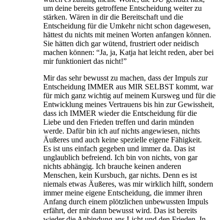
um deine bereits getroffene Entscheidung weiter zu
stärken. Wären in dir die Bereitschaft und die
Entscheidung für die Umkehr nicht schon dagewesen,
hättest du nichts mit meinen Worten anfangen können.
Sie hätten dich gar wütend, frustriert oder neidisch
machen können: “Ja, ja, Katja hat leicht reden, aber bei
mir funktioniert das nicht!”
Mir das sehr bewusst zu machen, dass der Impuls zur
Entscheidung IMMER aus MIR SELBST kommt, war
für mich ganz wichtig auf meinem Kursweg und für die
Entwicklung meines Vertrauens bis hin zur Gewissheit,
dass ich IMMER wieder die Entscheidung für die
Liebe und den Frieden treffen und darin münden
werde. Dafür bin ich auf nichts angewiesen, nichts
Äußeres und auch keine spezielle eigene Fähigkeit.
Es ist uns einfach gegeben und immer da. Das ist
unglaublich befreiend. Ich bin von nichts, von gar
nichts abhängig. Ich brauche keinen anderen
Menschen, kein Kursbuch, gar nichts. Denn es ist
niemals etwas Äußeres, was mir wirklich hilft, sondern
immer meine eigene Entscheidung, die immer ihren
Anfang durch einem plötzlichen unbewussten Impuls
erfährt, der mir dann bewusst wird. Das ist bereits
wieder die Anbindung ans Licht und den Frieden. In