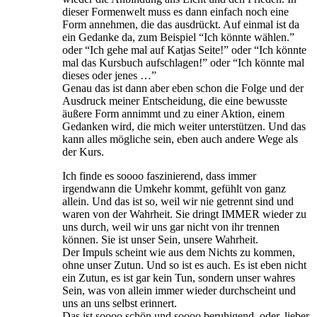
dieser Formenwelt muss es dann einfach noch eine
Form annehmen, die das ausdrückt. Auf einmal ist da
ein Gedanke da, zum Beispiel “Ich könnte wählen.”
oder “Ich gehe mal auf Katjas Seite!” oder “Ich könnte
mal das Kursbuch aufschlagen!” oder “Ich könnte mal
dieses oder jenes …”
Genau das ist dann aber eben schon die Folge und der
Ausdruck meiner Entscheidung, die eine bewusste
äußere Form annimmt und zu einer Aktion, einem
Gedanken wird, die mich weiter unterstützen. Und das
kann alles mögliche sein, eben auch andere Wege als
der Kurs.
Ich finde es soooo faszinierend, dass immer
irgendwann die Umkehr kommt, gefühlt von ganz
allein. Und das ist so, weil wir nie getrennt sind und
waren von der Wahrheit. Sie dringt IMMER wieder zu
uns durch, weil wir uns gar nicht von ihr trennen
können. Sie ist unser Sein, unsere Wahrheit.
Der Impuls scheint wie aus dem Nichts zu kommen,
ohne unser Zutun. Und so ist es auch. Es ist eben nicht
ein Zutun, es ist gar kein Tun, sondern unser wahres
Sein, was von allein immer wieder durchscheint und
uns an uns selbst erinnert.
Das ist soooo schön und soooo beruhigend, oder, lieber