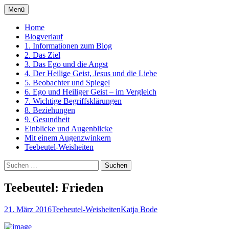
Zum
Menü
Inhalt
Ein Kurs in Wundern
springen
Home
Blogverlauf
1. Informationen zum Blog
2. Das Ziel
3. Das Ego und die Angst
4. Der Heilige Geist, Jesus und die Liebe
5. Beobachter und Spiegel
6. Ego und Heiliger Geist – im Vergleich
7. Wichtige Begriffsklärungen
8. Beziehungen
9. Gesundheit
Einblicke und Augenblicke
Mit einem Augenzwinkern
Teebeutel-Weisheiten
Suchen
nach:
Teebeutel: Frieden
21. März 2016
Teebeutel-Weisheiten
Katja Bode