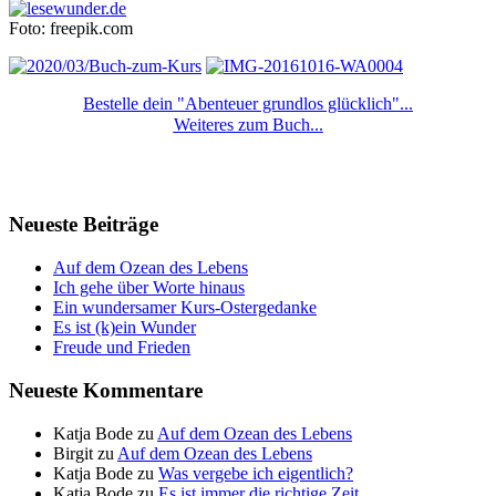
Foto: freepik.com
Bestelle dein "Abenteuer grundlos glücklich"...
Weiteres zum Buch...
Neueste Beiträge
Auf dem Ozean des Lebens
Ich gehe über Worte hinaus
Ein wundersamer Kurs-Ostergedanke
Es ist (k)ein Wunder
Freude und Frieden
Neueste Kommentare
Katja Bode
zu
Auf dem Ozean des Lebens
Birgit
zu
Auf dem Ozean des Lebens
Katja Bode
zu
Was vergebe ich eigentlich?
Katja Bode
zu
Es ist immer die richtige Zeit