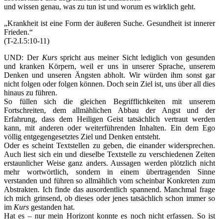
und wissen genau, was zu tun ist und worum es wirklich geht.
„Krankheit ist eine Form der äußeren Suche. Gesundheit ist innerer
Frieden.“
(T-2.I.5:10-11)
UND: Der
Kurs
spricht aus meiner Sicht lediglich von gesunden
und kranken Körpern, weil er uns in unserer Sprache, unserem
Denken und unseren Ängsten abholt. Wir würden ihm sonst gar
nicht folgen oder folgen können. Doch sein Ziel ist, uns über all dies
hinaus zu führen.
So füllen sich die gleichen Begrifflichkeiten mit unserem
Fortschreiten, dem allmählichen Abbau der Angst und der
Erfahrung, dass dem Heiligen Geist tatsächlich vertraut werden
kann, mit anderen oder weiterführenden Inhalten. Ein dem Ego
völlig entgegengesetztes Ziel und Denken entsteht.
Oder es scheint Textstellen zu geben, die einander widersprechen.
Auch liest sich ein und dieselbe Textstelle zu verschiedenen Zeiten
erstaunlicher Weise ganz anders. Aussagen werden plötzlich nicht
mehr wortwörtlich, sondern in einem übertragenden Sinne
verstanden und führen so allmählich vom scheinbar Konkreten zum
Abstrakten. Ich finde das ausordentlich spannend. Manchmal frage
ich mich grinsend, ob dieses oder jenes tatsächlich schon immer so
im
Kurs
gestanden hat.
Hat es – nur mein Horizont konnte es noch nicht erfassen. So ist