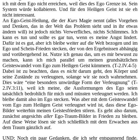
ich mit dem Ego nicht erreichen, weil dies des Ego Grenze ist. Sein
System würde kollabieren. Und für den Heiligen Geist ist sie eh
nicht interessant.
An Ego-Geist-Heilung, die der
Kurs
Magie nennt (alles Vorgehen
und Denken, das in der Welt das Problem sieht und in ihr etwas
ändern will) ist jedoch nichts Verwerfliches, nichts Schlimmes. Ich
kann es tun und sollte es gar tun, wenn es meine Angst lindert.
Dafür ist es gut, aber ich bleibe weiter auf die Welt bezogen und im
Ego und Schein-Frieden stecken, der von den Ergebnissen abhängig
und vorübergehend ist. Nutze ich genau das, um es mir bewusst zu
machen, kann ich mich parallel um meinen grundsätzlichen
Geisteswandel vom Ego zum Heiligen Geist kümmern. (T-2.IV.4-5)
Dabei ist zu beachten, dass es
nicht
darum geht, den Körper und
seine Zustände zu verleugnen, solange wir sie noch wahrnehmen.
Dies wäre “eine besonders unwürdige Form der Verleugnung” (T-
2.IV.3:11), weil ich meine, die Ausformungen des Ego seien
tatsächlich bedrohlich für mich und müssten verleugnet werden. Ich
bleibe damit also im Ego stecken. Was aber mit dem Geisteswandel
vom Ego zum Heiligen Geist verleugnet wird ist, dass diese Ego-
Bilder weiterhin meinen Geistesfrieden stören. Es geht also darum,
zunächst angesichts
aller
Ego-Traum-Bilder in Frieden zu bleiben.
Auf diese Weise lösen sie sich schließlich mit dem Erwachen aus
dem Traum gänzlich auf.
UND: Noch ein paar Gedanken, die ich sehr entspannend finde.