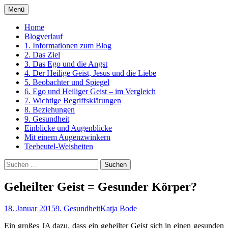
Zum
Menü
Inhalt
Ein Kurs in Wundern
springen
Home
Blogverlauf
1. Informationen zum Blog
2. Das Ziel
3. Das Ego und die Angst
4. Der Heilige Geist, Jesus und die Liebe
5. Beobachter und Spiegel
6. Ego und Heiliger Geist – im Vergleich
7. Wichtige Begriffsklärungen
8. Beziehungen
9. Gesundheit
Einblicke und Augenblicke
Mit einem Augenzwinkern
Teebeutel-Weisheiten
Suchen
nach:
Geheilter Geist = Gesunder Körper?
18. Januar 2015
9. Gesundheit
Katja Bode
Ein großes JA dazu, dass ein geheilter Geist sich in einen gesunden