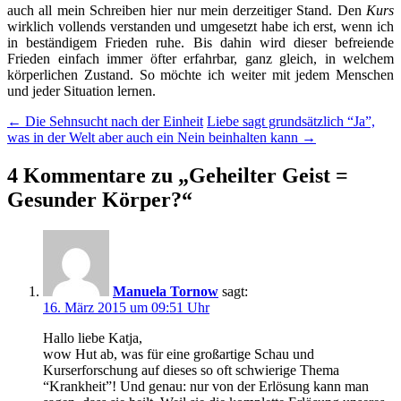
auch all mein Schreiben hier nur mein derzeitiger Stand. Den
Kurs
wirklich vollends verstanden und umgesetzt habe ich erst, wenn ich
in beständigem Frieden ruhe. Bis dahin wird dieser befreiende
Frieden einfach immer öfter erfahrbar, ganz gleich, in welchem
körperlichen Zustand. So möchte ich weiter mit jedem Menschen
und jeder Situation lernen.
Beitragsnavigation
←
Die Sehnsucht nach der Einheit
Liebe sagt grundsätzlich “Ja”,
was in der Welt aber auch ein Nein beinhalten kann
→
4 Kommentare zu „
Geheilter Geist =
Gesunder Körper?
“
Manuela Tornow
sagt:
16. März 2015 um 09:51 Uhr
Hallo liebe Katja,
wow Hut ab, was für eine großartige Schau und
Kurserforschung auf dieses so oft schwierige Thema
“Krankheit”! Und genau: nur von der Erlösung kann man