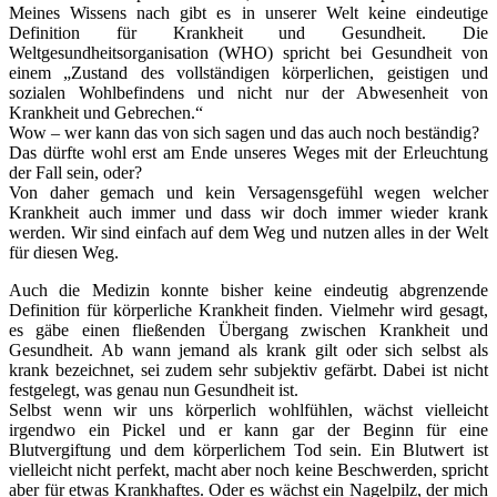
Meines Wissens nach gibt es in unserer Welt keine eindeutige
Definition für Krankheit und Gesundheit. Die
Weltgesundheitsorganisation (WHO) spricht bei Gesundheit von
einem „Zustand des vollständigen körperlichen, geistigen und
sozialen Wohlbefindens und nicht nur der Abwesenheit von
Krankheit und Gebrechen.“
Wow – wer kann das von sich sagen und das auch noch beständig?
Das dürfte wohl erst am Ende unseres Weges mit der Erleuchtung
der Fall sein, oder?
Von daher gemach und kein Versagensgefühl wegen welcher
Krankheit auch immer und dass wir doch immer wieder krank
werden. Wir sind einfach auf dem Weg und nutzen alles in der Welt
für diesen Weg.
Auch die Medizin konnte bisher keine eindeutig abgrenzende
Definition für körperliche Krankheit finden. Vielmehr wird gesagt,
es gäbe einen fließenden Übergang zwischen Krankheit und
Gesundheit. Ab wann jemand als krank gilt oder sich selbst als
krank bezeichnet, sei zudem sehr subjektiv gefärbt. Dabei ist nicht
festgelegt, was genau nun Gesundheit ist.
Selbst wenn wir uns körperlich wohlfühlen, wächst vielleicht
irgendwo ein Pickel und er kann gar der Beginn für eine
Blutvergiftung und dem körperlichem Tod sein. Ein Blutwert ist
vielleicht nicht perfekt, macht aber noch keine Beschwerden, spricht
aber für etwas Krankhaftes. Oder es wächst ein Nagelpilz, der mich