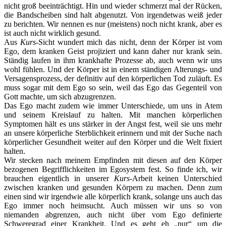
nicht groß beeinträchtigt. Hin und wieder schmerzt mal der Rücken,
die Bandscheiben sind halt abgenutzt. Von irgendetwas weiß jeder
zu berichten. Wir nennen es nur (meistens) noch nicht krank, aber es
ist auch nicht wirklich gesund.
Aus
Kurs
-Sicht wundert mich das nicht, denn der Körper ist vom
Ego, dem kranken Geist projiziert und kann daher nur krank sein.
Ständig laufen in ihm krankhafte Prozesse ab, auch wenn wir uns
wohl fühlen. Und der Körper ist in einem ständigen Alterungs- und
Versagensprozess, der definitiv auf den körperlichen Tod zuläuft. Es
muss sogar mit dem Ego so sein, weil das Ego das Gegenteil von
Gott machte, um sich abzugrenzen.
Das Ego macht zudem wie immer Unterschiede, um uns in Atem
und seinem Kreislauf zu halten. Mit manchen körperlichen
Symptomen hält es uns stärker in der Angst fest, weil sie uns mehr
an unsere körperliche Sterblichkeit erinnern und mit der Suche nach
körperlicher Gesundheit weiter auf den Körper und die Welt fixiert
halten.
Wir stecken nach meinem Empfinden mit diesen auf den Körper
bezogenen Begrifflichkeiten im Egosystem fest. So finde ich, wir
brauchen eigentlich in unserer
Kurs
-Arbeit keinen Unterschied
zwischen kranken und gesunden Körpern zu machen. Denn zum
einen sind wir irgendwie alle körperlich krank, solange uns auch das
Ego immer noch heimsucht. Auch müssen wir uns so von
niemanden abgrenzen, auch nicht über vom Ego definierte
Schweregrad einer Krankheit. Und es geht eh „nur“ um die