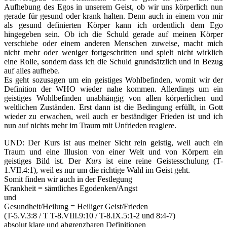
Aufhebung des Egos in unserem Geist, ob wir uns körperlich nun
gerade für gesund oder krank halten. Denn auch in einem von mir
als gesund definierten Körper kann ich ordentlich dem Ego
hingegeben sein. Ob ich die Schuld gerade auf meinen Körper
verschiebe oder einem anderen Menschen zuweise, macht mich
nicht mehr oder weniger fortgeschritten und spielt nicht wirklich
eine Rolle, sondern dass ich die Schuld grundsätzlich und in Bezug
auf alles aufhebe.
Es geht sozusagen um ein geistiges Wohlbefinden, womit wir der
Definition der WHO wieder nahe kommen. Allerdings um ein
geistiges Wohlbefinden unabhängig von allen körperlichen und
weltlichen Zuständen. Erst dann ist die Bedingung erfüllt, in Gott
wieder zu erwachen, weil auch er beständiger Frieden ist und ich
nun auf nichts mehr im Traum mit Unfrieden reagiere.
UND: Der Kurs ist aus meiner Sicht rein geistig, weil auch ein
Traum und eine Illusion von einer Welt und von Körpern ein
geistiges Bild ist. Der
Kurs
ist eine reine Geistesschulung (T-
1.VII.4:1), weil es nur um die richtige Wahl im Geist geht.
Somit finden wir auch in der Festlegung
Krankheit = sämtliches Egodenken/Angst
und
Gesundheit/Heilung = Heiliger Geist/Frieden
(T-5.V.3:8 / T T-8.VIII.9:10 / T-8.IX.5:1-2 und 8:4-7)
absolut klare und abgrenzbaren Definitionen