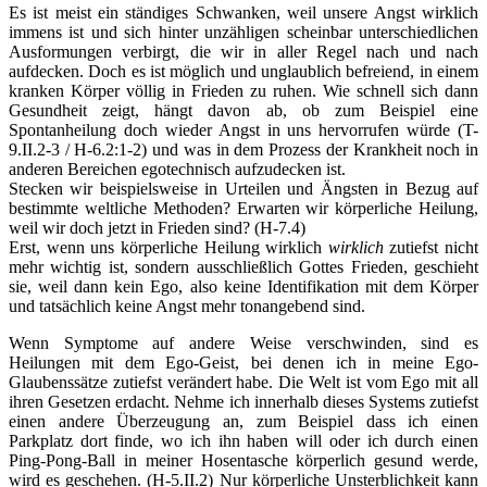
Es ist meist ein ständiges Schwanken, weil unsere Angst wirklich
immens ist und sich hinter unzähligen scheinbar unterschiedlichen
Ausformungen verbirgt, die wir in aller Regel nach und nach
aufdecken. Doch es ist möglich und unglaublich befreiend, in einem
kranken Körper völlig in Frieden zu ruhen. Wie schnell sich dann
Gesundheit zeigt, hängt davon ab, ob zum Beispiel eine
Spontanheilung doch wieder Angst in uns hervorrufen würde (T-
9.II.2-3 / H-6.2:1-2) und was in dem Prozess der Krankheit noch in
anderen Bereichen egotechnisch aufzudecken ist.
Stecken wir beispielsweise in Urteilen und Ängsten in Bezug auf
bestimmte weltliche Methoden? Erwarten wir körperliche Heilung,
weil wir doch jetzt in Frieden sind? (H-7.4)
Erst, wenn uns körperliche Heilung wirklich
wirklich
zutiefst nicht
mehr wichtig ist, sondern ausschließlich Gottes Frieden, geschieht
sie, weil dann kein Ego, also keine Identifikation mit dem Körper
und tatsächlich keine Angst mehr tonangebend sind.
Wenn Symptome auf andere Weise verschwinden, sind es
Heilungen mit dem Ego-Geist, bei denen ich in meine Ego-
Glaubenssätze zutiefst verändert habe. Die Welt ist vom Ego mit all
ihren Gesetzen erdacht. Nehme ich innerhalb dieses Systems zutiefst
einen andere Überzeugung an, zum Beispiel dass ich einen
Parkplatz dort finde, wo ich ihn haben will oder ich durch einen
Ping-Pong-Ball in meiner Hosentasche körperlich gesund werde,
wird es geschehen. (H-5.II.2) Nur körperliche Unsterblichkeit kann