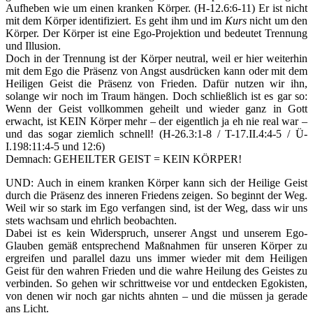
Aufheben wie um einen kranken Körper. (H-12.6:6-11) Er ist nicht
mit dem Körper identifiziert. Es geht ihm und im
Kurs
nicht um den
Körper. Der Körper ist eine Ego-Projektion und bedeutet Trennung
und Illusion.
Doch in der Trennung ist der Körper neutral, weil er hier weiterhin
mit dem Ego die Präsenz von Angst ausdrücken kann oder mit dem
Heiligen Geist die Präsenz von Frieden. Dafür nutzen wir ihn,
solange wir noch im Traum hängen. Doch schließlich ist es gar so:
Wenn der Geist vollkommen geheilt und wieder ganz in Gott
erwacht, ist KEIN Körper mehr – der eigentlich ja eh nie real war –
und das sogar ziemlich schnell! (H-26.3:1-8 / T-17.II.4:4-5 / Ü-
I.198:11:4-5 und 12:6)
Demnach: GEHEILTER GEIST = KEIN KÖRPER!
UND: Auch in einem kranken Körper kann sich der Heilige Geist
durch die Präsenz des inneren Friedens zeigen. So beginnt der Weg.
Weil wir so stark im Ego verfangen sind, ist der Weg, dass wir uns
stets wachsam und ehrlich beobachten.
Dabei ist es kein Widerspruch, unserer Angst und unserem Ego-
Glauben gemäß entsprechend Maßnahmen für unseren Körper zu
ergreifen und parallel dazu uns immer wieder mit dem Heiligen
Geist für den wahren Frieden und die wahre Heilung des Geistes zu
verbinden. So gehen wir schrittweise vor und entdecken Egokisten,
von denen wir noch gar nichts ahnten – und die müssen ja gerade
ans Licht.