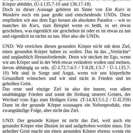
Körper abbildet. (Ü-I.135.7-10 und 136.17-18)
Doch zu dieser Aussage gehören im Sinne von
Ein Kurs in
Wundern
noch ein paar große und entscheidende UNDs.
Diese
empfinden wir aus dem Ego heraus als absolutes Paradox – wie so
manches im
Kurs
, zum Beispiel wenn es heißt, es sei etwas
geschehen, was eigentlich nie geschehen ist oder es ist etwas zu tun
und eigentlich ist nichts zu tun. Hier also die UNDs.
UND: Wir erreichen diesen gesunden Körper
nicht
mit dem Ziel,
einen gesunden Körper haben zu
wollen
. Das ist das „Verrückte“
und unglaublich Herausfordernde. Denn wir stecken im Ego, wenn
wir am Körper und in der Welt etwas verändern wollen und meinen,
davon abhängig zu sein. (Ü-I.72.7:4-5 / T-8.IX.1:5-7 / Ü-1.135.7-
10) Wir sind in Sorge und Angst, wenn wir uns körperliche
Gesundheit wünschen und wir sind nicht in Frieden und im
geheilten Geist.
Das erste und einzige Ziel ist also der innere, von allem
unabhängige Frieden und somit die Heilung unseres Geistes, der
Wechsel vom Ego zum Heiligen Geist. (T-14.XI.5:1-2 / Ü-II.359)
Dann ist der gesunde Körper sozusagen ein Nebenprodukt, eine
zwangsläufige Folge, aber nicht das Ziel.
UND: Der gesunde Körper ist nicht das Ziel, weil auch ein
gesunder Körper eine Illusion ist und aufgehoben werden muss. Ein
geheilter Geist macht um einen gesunden Körper ebenso wenig ein