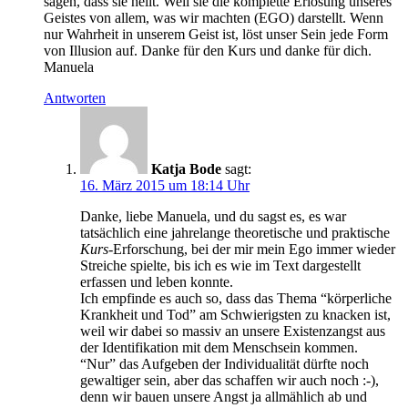
sagen, dass sie heilt. Weil sie die komplette Erlösung unseres
Geistes von allem, was wir machten (EGO) darstellt. Wenn
nur Wahrheit in unserem Geist ist, löst unser Sein jede Form
von Illusion auf. Danke für den Kurs und danke für dich.
Manuela
Antworten
Katja Bode
sagt:
16. März 2015 um 18:14 Uhr
Danke, liebe Manuela, und du sagst es, es war
tatsächlich eine jahrelange theoretische und praktische
Kurs
-Erforschung, bei der mir mein Ego immer wieder
Streiche spielte, bis ich es wie im Text dargestellt
erfassen und leben konnte.
Ich empfinde es auch so, dass das Thema “körperliche
Krankheit und Tod” am Schwierigsten zu knacken ist,
weil wir dabei so massiv an unsere Existenzangst aus
der Identifikation mit dem Menschsein kommen.
“Nur” das Aufgeben der Individualität dürfte noch
gewaltiger sein, aber das schaffen wir auch noch :-),
denn wir bauen unsere Angst ja allmählich ab und