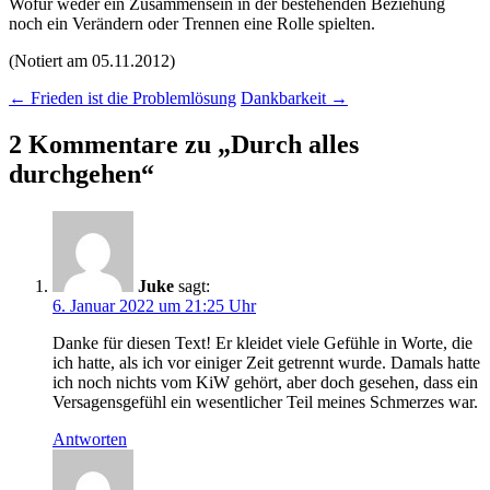
Wofür weder ein Zusammensein in der bestehenden Beziehung
noch ein Verändern oder Trennen eine Rolle spielten.
(Notiert am 05.11.2012)
Beitragsnavigation
←
Frieden ist die Problemlösung
Dankbarkeit
→
2 Kommentare zu „
Durch alles
durchgehen
“
Juke
sagt:
6. Januar 2022 um 21:25 Uhr
Danke für diesen Text! Er kleidet viele Gefühle in Worte, die
ich hatte, als ich vor einiger Zeit getrennt wurde. Damals hatte
ich noch nichts vom KiW gehört, aber doch gesehen, dass ein
Versagensgefühl ein wesentlicher Teil meines Schmerzes war.
Antworten