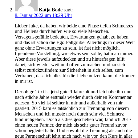
Katja Bode
sagt:
8. Januar 2022 um 18:29 Uhr
Lieber Juke, da haben wir beide eine Phase tiefen Schmerzes
und Heilens durchlaufen wie so viele Menschen.
Versagensgefühle bedeuten, Erwartungen gehabt zu haben
und das ist schon die Ego-Fallgrube. Allerdings in dieser Welt
ganz ohne Erwartungen zu sein, ist fast nicht möglich.
Irgendeine Vorstellung, wie etwas sein sollte, hat man immer.
Aber diese jeweils aufzudecken und zu hinterfragen hilft
dabei, sich wieder weit und offen zu machen und zu sich
selbst zurückzufinden: zur Sicherheit in sich selbst, zum
Vertrauen, dass ich alles für die Liebe nutzen kann, die immer
in mir ist.
Der obige Text ist jetzt gute 9 Jahre alt und ich habe ihn nun
nach etliche Jahre erstmals wieder durch deinen Kommentar
gelesen. So viel ist seither in mir und außerhalb von mir
passiert. 2015 kam es tatsächlich zur Trennung von diesem
Menschen und ich musste noch durch sehr viel Schmerz
hindurchgehen. Doch als dies geschehen war, fand ich 2017
einen neuen Partner, der mich als sehr guter Freund zuvor
schon begleitet hatte. Und sowohl die Trennung als auch die
neue Partnerschaft lehrt mich nach wie vor, den Kurs in aller