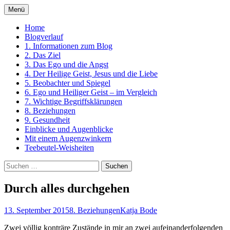
Zum
Menü
Inhalt
Ein Kurs in Wundern
springen
Home
Blogverlauf
1. Informationen zum Blog
2. Das Ziel
3. Das Ego und die Angst
4. Der Heilige Geist, Jesus und die Liebe
5. Beobachter und Spiegel
6. Ego und Heiliger Geist – im Vergleich
7. Wichtige Begriffsklärungen
8. Beziehungen
9. Gesundheit
Einblicke und Augenblicke
Mit einem Augenzwinkern
Teebeutel-Weisheiten
Suchen
nach:
Durch alles durchgehen
13. September 2015
8. Beziehungen
Katja Bode
Zwei völlig konträre Zustände in mir an zwei aufeinanderfolgenden