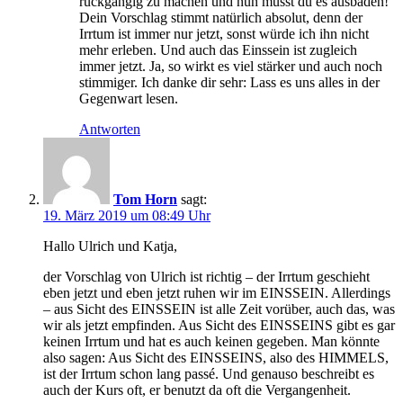
rückgängig zu machen und nun musst du es ausbaden!”
Dein Vorschlag stimmt natürlich absolut, denn der
Irrtum ist immer nur jetzt, sonst würde ich ihn nicht
mehr erleben. Und auch das Einssein ist zugleich
immer jetzt. Ja, so wirkt es viel stärker und auch noch
stimmiger. Ich danke dir sehr: Lass es uns alles in der
Gegenwart lesen.
Antworten
Tom Horn
sagt:
19. März 2019 um 08:49 Uhr
Hallo Ulrich und Katja,
der Vorschlag von Ulrich ist richtig – der Irrtum geschieht
eben jetzt und eben jetzt ruhen wir im EINSSEIN. Allerdings
– aus Sicht des EINSSEIN ist alle Zeit vorüber, auch das, was
wir als jetzt empfinden. Aus Sicht des EINSSEINS gibt es gar
keinen Irrtum und hat es auch keinen gegeben. Man könnte
also sagen: Aus Sicht des EINSSEINS, also des HIMMELS,
ist der Irrtum schon lang passé. Und genauso beschreibt es
auch der Kurs oft, er benutzt da oft die Vergangenheit.