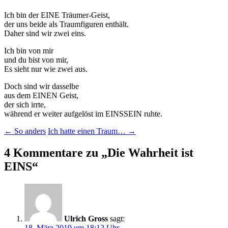
Ich bin der EINE Träumer-Geist,
der uns beide als Traumfiguren enthält.
Daher sind wir zwei eins.
Ich bin von mir
und du bist von mir,
Es sieht nur wie zwei aus.
Doch sind wir dasselbe
aus dem EINEN Geist,
der sich irrte,
während er weiter aufgelöst im EINSSEIN ruhte.
Beitragsnavigation
←
So anders
Ich hatte einen Traum…
→
4 Kommentare zu „
Die Wahrheit ist
EINS
“
Ulrich Gross
sagt:
18. März 2019 um 18:12 Uhr