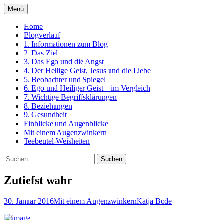
Zum
Menü
Inhalt
Ein Kurs in Wundern
springen
Home
Blogverlauf
1. Informationen zum Blog
2. Das Ziel
3. Das Ego und die Angst
4. Der Heilige Geist, Jesus und die Liebe
5. Beobachter und Spiegel
6. Ego und Heiliger Geist – im Vergleich
7. Wichtige Begriffsklärungen
8. Beziehungen
9. Gesundheit
Einblicke und Augenblicke
Mit einem Augenzwinkern
Teebeutel-Weisheiten
Suchen
nach:
Zutiefst wahr
30. Januar 2016
Mit einem Augenzwinkern
Katja Bode