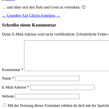
… und ohne sich den Hals und Geist zu verrenken. 🙂
Beitragsnavigation
←
Grundlos
Auf Glücks-Empfang
→
Schreibe einen Kommentar
Deine E-Mail-Adresse wird nicht veröffentlicht.
Erforderliche Felder 
Kommentar
*
Name
*
E-Mail-Adresse
*
Website
Mit der Nutzung dieses Formulars erklärst du dich mit der Speic