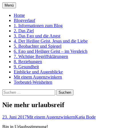
Zum
Menü
Inhalt
Ein Kurs in Wundern
springen
Home
Blogverlauf
1. Informationen zum Blog
2. Das Ziel
3. Das Ego und die Angst
4. Der Heilige Geist, Jesus und die Liebe
5. Beobachter und Spiegel
6. Ego und Heiliger Geist – im Vergleich
7. Wichtige Begriffsklärungen
8. Beziehungen
9. Gesundheit
Einblicke und Augenblicke
Mit einem Augenzwinkern
Teebeutel-Weisheiten
Suchen
nach:
Nie mehr urlaubsreif
23. Juni 2017
Mit einem Augenzwinkern
Katja Bode
Bin in Urlaubsstimmung!