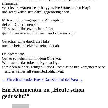
aneinander,
verschwitzt warfen sie sich aggressive Worte an den Kopf
und schaukelten sich dabei gegenseitig hoch.
Mitten in diese angespannte Atmosphäre
rief ein Dritter ihnen zu:
“Hey, wenn ihr jetzt nicht aufhört,
geht ihr zusammen duschen – und zwar nackig!”
Gelächter tönte durch die Halle
und die beiden ließen voneinander ab.
Da dachte ich:
Genau so gehen wir mit dem
Kurs
vor.
Wir machen das tobende Ego nackig,
entblößen mit der Heiligen-Geist-Dusche seine irre Vorgehensweise
– und es verliert all seine Bedrohlichkeit.
Beitragsnavigation
←
Ein erfrischendes Kreuz
Das Ziel und der Weg
→
Ein Kommentar zu „
Heute schon
geduscht?
“