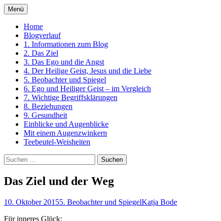
Zum
Menü
Inhalt
Ein Kurs in Wundern
springen
Home
Blogverlauf
1. Informationen zum Blog
2. Das Ziel
3. Das Ego und die Angst
4. Der Heilige Geist, Jesus und die Liebe
5. Beobachter und Spiegel
6. Ego und Heiliger Geist – im Vergleich
7. Wichtige Begriffsklärungen
8. Beziehungen
9. Gesundheit
Einblicke und Augenblicke
Mit einem Augenzwinkern
Teebeutel-Weisheiten
Suchen
nach:
Das Ziel und der Weg
10. Oktober 2015
5. Beobachter und Spiegel
Katja Bode
Für inneres Glück: