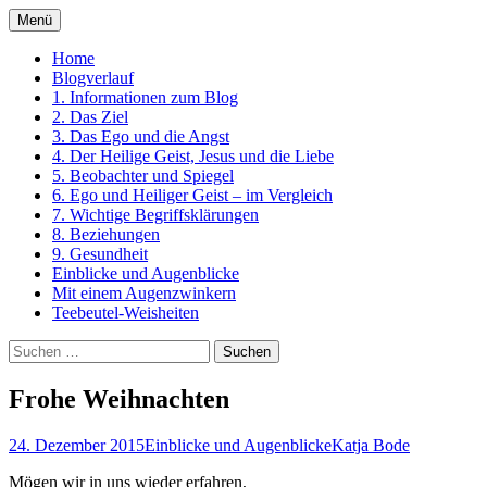
Zum
Menü
Inhalt
Ein Kurs in Wundern
springen
Home
Blogverlauf
1. Informationen zum Blog
2. Das Ziel
3. Das Ego und die Angst
4. Der Heilige Geist, Jesus und die Liebe
5. Beobachter und Spiegel
6. Ego und Heiliger Geist – im Vergleich
7. Wichtige Begriffsklärungen
8. Beziehungen
9. Gesundheit
Einblicke und Augenblicke
Mit einem Augenzwinkern
Teebeutel-Weisheiten
Suchen
nach:
Frohe Weihnachten
24. Dezember 2015
Einblicke und Augenblicke
Katja Bode
Mögen wir in uns wieder erfahren,