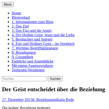
Zum
Menü
Inhalt
Ein Kurs in Wundern
springen
Home
Blogverlauf
1. Informationen zum Blog
2. Das Ziel
3. Das Ego und die Angst
4. Der Heilige Geist, Jesus und die Liebe
5. Beobachter und Spiegel
6. Ego und Heiliger Geist – im Vergleich
7. Wichtige Begriffsklärungen
8. Beziehungen
9. Gesundheit
Einblicke und Augenblicke
Mit einem Augenzwinkern
Teebeutel-Weisheiten
Suchen
nach:
Der Geist entscheidet über die Beziehung
27. Dezember 2015
8. Beziehungen
Katja Bode
Die heilige Beziehung bedeutet,