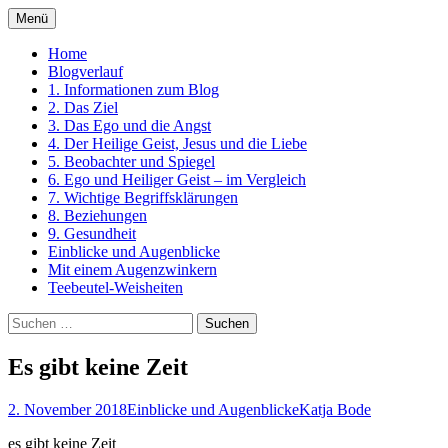
Zum
Menü
Inhalt
Ein Kurs in Wundern
springen
Home
Blogverlauf
1. Informationen zum Blog
2. Das Ziel
3. Das Ego und die Angst
4. Der Heilige Geist, Jesus und die Liebe
5. Beobachter und Spiegel
6. Ego und Heiliger Geist – im Vergleich
7. Wichtige Begriffsklärungen
8. Beziehungen
9. Gesundheit
Einblicke und Augenblicke
Mit einem Augenzwinkern
Teebeutel-Weisheiten
Suchen
nach:
Es gibt keine Zeit
2. November 2018
Einblicke und Augenblicke
Katja Bode
es gibt keine Zeit