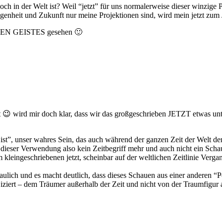
h in der Welt ist? Weil “jetzt” für uns normalerweise dieser winzige 
rgangenheit und Zukunft nur meine Projektionen sind, wird mein jetzt 
LIGEN GEISTES gesehen 🙂
t 😉 wird mir doch klar, dass wir das großgeschrieben JETZT etwas unt
st”, unser wahres Sein, das auch während der ganzen Zeit der Welt den
n dieser Verwendung also kein Zeitbegriff mehr und auch nicht ein Scha
m kleingeschriebenen jetzt, scheinbar auf der weltlichen Zeitlinie Verg
ulich und es macht deutlich, dass dieses Schauen aus einer anderen “
rojiziert – dem Träumer außerhalb der Zeit und nicht von der Traumfigur 