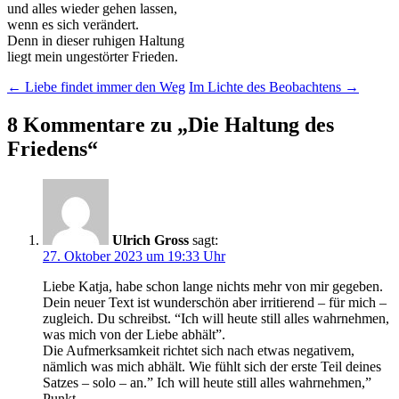
und alles wieder gehen lassen,
wenn es sich verändert.
Denn in dieser ruhigen Haltung
liegt mein ungestörter Frieden.
Beitragsnavigation
←
Liebe findet immer den Weg
Im Lichte des Beobachtens
→
8 Kommentare zu „
Die Haltung des
Friedens
“
Ulrich Gross
sagt:
27. Oktober 2023 um 19:33 Uhr
Liebe Katja, habe schon lange nichts mehr von mir gegeben.
Dein neuer Text ist wunderschön aber irritierend – für mich –
zugleich. Du schreibst. “Ich will heute still alles wahrnehmen,
was mich von der Liebe abhält”.
Die Aufmerksamkeit richtet sich nach etwas negativem,
nämlich was mich abhält. Wie fühlt sich der erste Teil deines
Satzes – solo – an.” Ich will heute still alles wahrnehmen,”
Punkt.