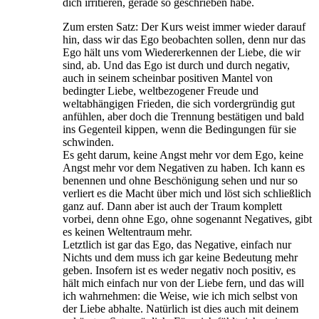
dich irritieren, gerade so geschrieben habe.
Zum ersten Satz: Der Kurs weist immer wieder darauf
hin, dass wir das Ego beobachten sollen, denn nur das
Ego hält uns vom Wiedererkennen der Liebe, die wir
sind, ab. Und das Ego ist durch und durch negativ,
auch in seinem scheinbar positiven Mantel von
bedingter Liebe, weltbezogener Freude und
weltabhängigen Frieden, die sich vordergründig gut
anfühlen, aber doch die Trennung bestätigen und bald
ins Gegenteil kippen, wenn die Bedingungen für sie
schwinden.
Es geht darum, keine Angst mehr vor dem Ego, keine
Angst mehr vor dem Negativen zu haben. Ich kann es
benennen und ohne Beschönigung sehen und nur so
verliert es die Macht über mich und löst sich schließlich
ganz auf. Dann aber ist auch der Traum komplett
vorbei, denn ohne Ego, ohne sogenannt Negatives, gibt
es keinen Weltentraum mehr.
Letztlich ist gar das Ego, das Negative, einfach nur
Nichts und dem muss ich gar keine Bedeutung mehr
geben. Insofern ist es weder negativ noch positiv, es
hält mich einfach nur von der Liebe fern, und das will
ich wahrnehmen: die Weise, wie ich mich selbst von
der Liebe abhalte. Natürlich ist dies auch mit deinem