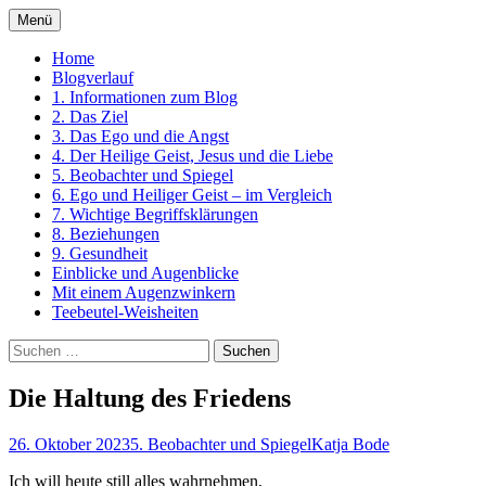
Zum
Menü
Inhalt
Ein Kurs in Wundern
springen
Home
Blogverlauf
1. Informationen zum Blog
2. Das Ziel
3. Das Ego und die Angst
4. Der Heilige Geist, Jesus und die Liebe
5. Beobachter und Spiegel
6. Ego und Heiliger Geist – im Vergleich
7. Wichtige Begriffsklärungen
8. Beziehungen
9. Gesundheit
Einblicke und Augenblicke
Mit einem Augenzwinkern
Teebeutel-Weisheiten
Suchen
nach:
Die Haltung des Friedens
26. Oktober 2023
5. Beobachter und Spiegel
Katja Bode
Ich will heute still alles wahrnehmen,