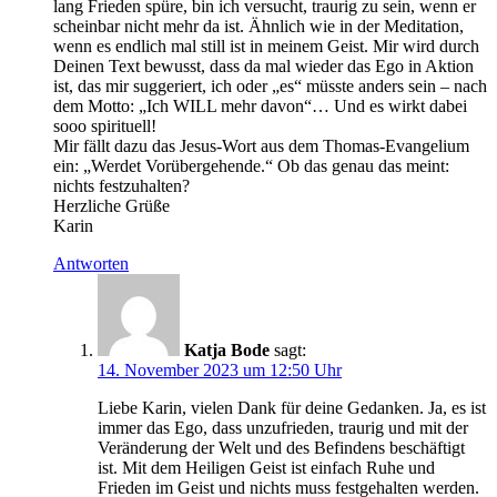
lang Frieden spüre, bin ich versucht, traurig zu sein, wenn er
scheinbar nicht mehr da ist. Ähnlich wie in der Meditation,
wenn es endlich mal still ist in meinem Geist. Mir wird durch
Deinen Text bewusst, dass da mal wieder das Ego in Aktion
ist, das mir suggeriert, ich oder „es“ müsste anders sein – nach
dem Motto: „Ich WILL mehr davon“… Und es wirkt dabei
sooo spirituell!
Mir fällt dazu das Jesus-Wort aus dem Thomas-Evangelium
ein: „Werdet Vorübergehende.“ Ob das genau das meint:
nichts festzuhalten?
Herzliche Grüße
Karin
Antworten
Katja Bode
sagt:
14. November 2023 um 12:50 Uhr
Liebe Karin, vielen Dank für deine Gedanken. Ja, es ist
immer das Ego, dass unzufrieden, traurig und mit der
Veränderung der Welt und des Befindens beschäftigt
ist. Mit dem Heiligen Geist ist einfach Ruhe und
Frieden im Geist und nichts muss festgehalten werden.