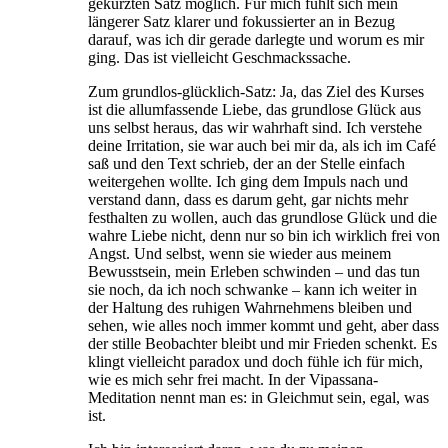
gekürzten Satz möglich. Für mich fühlt sich mein
längerer Satz klarer und fokussierter an in Bezug
darauf, was ich dir gerade darlegte und worum es mir
ging. Das ist vielleicht Geschmackssache.
Zum grundlos-glücklich-Satz: Ja, das Ziel des Kurses
ist die allumfassende Liebe, das grundlose Glück aus
uns selbst heraus, das wir wahrhaft sind. Ich verstehe
deine Irritation, sie war auch bei mir da, als ich im Café
saß und den Text schrieb, der an der Stelle einfach
weitergehen wollte. Ich ging dem Impuls nach und
verstand dann, dass es darum geht, gar nichts mehr
festhalten zu wollen, auch das grundlose Glück und die
wahre Liebe nicht, denn nur so bin ich wirklich frei von
Angst. Und selbst, wenn sie wieder aus meinem
Bewusstsein, mein Erleben schwinden – und das tun
sie noch, da ich noch schwanke – kann ich weiter in
der Haltung des ruhigen Wahrnehmens bleiben und
sehen, wie alles noch immer kommt und geht, aber dass
der stille Beobachter bleibt und mir Frieden schenkt. Es
klingt vielleicht paradox und doch fühle ich für mich,
wie es mich sehr frei macht. In der Vipassana-
Meditation nennt man es: in Gleichmut sein, egal, was
ist.