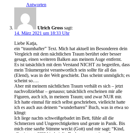
Antworten
Ulrich Gross
sagt:
14. März 2021 um 18:33 Uhr
Liebe Katja,
ein “traumhafter” Text. Mich hat aktuell im Besonderen dein
Vergleich mit dem nächtlichen Traum berührt oder besser
gesagt, einen weiteren Balken aus meinem Auge entfernt.
Es ist tatsächlich mit dem Verstand NICHT zu begreifen, dass
mein Träumergeist verantwortlich sein sollte für all das
(Elend), was in der Welt geschieht. Das scheint unmöglich; es
scheint so….
Aber mit meinem nächtlichen Traum verhält es sich – jetzt
nachvollziehbar – genauso; tatsächlich erscheinen mir alle
Figuren, auch ich, in meinem Traum; und zwar NUR mir.
Ich hatte einmal für mich selbst geschrieben, vielleicht hatte
ich es auch aus deinem “wunderbaren” Buch, was in etwa so
klingt:
Ich liege nachts schweißgebadet im Bett, fühle all die
Schmerzen und Ungerechtigkeiten und gerate in Panik. Bis
mich eine sanfte Stimme weckt (Gott) und mir sagt: “Kind,