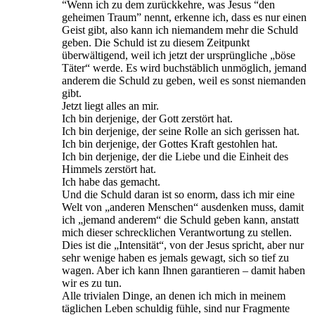
“Wenn ich zu dem zurückkehre, was Jesus “den
geheimen Traum” nennt, erkenne ich, dass es nur einen
Geist gibt, also kann ich niemandem mehr die Schuld
geben. Die Schuld ist zu diesem Zeitpunkt
überwältigend, weil ich jetzt der ursprüngliche „böse
Täter“ werde. Es wird buchstäblich unmöglich, jemand
anderem die Schuld zu geben, weil es sonst niemanden
gibt.
Jetzt liegt alles an mir.
Ich bin derjenige, der Gott zerstört hat.
Ich bin derjenige, der seine Rolle an sich gerissen hat.
Ich bin derjenige, der Gottes Kraft gestohlen hat.
Ich bin derjenige, der die Liebe und die Einheit des
Himmels zerstört hat.
Ich habe das gemacht.
Und die Schuld daran ist so enorm, dass ich mir eine
Welt von „anderen Menschen“ ausdenken muss, damit
ich „jemand anderem“ die Schuld geben kann, anstatt
mich dieser schrecklichen Verantwortung zu stellen.
Dies ist die „Intensität“, von der Jesus spricht, aber nur
sehr wenige haben es jemals gewagt, sich so tief zu
wagen. Aber ich kann Ihnen garantieren – damit haben
wir es zu tun.
Alle trivialen Dinge, an denen ich mich in meinem
täglichen Leben schuldig fühle, sind nur Fragmente