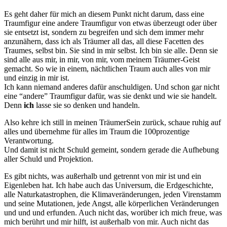
Es geht daher für mich an diesem Punkt nicht darum, dass eine
Traumfigur eine andere Traumfigur von etwas überzeugt oder über
sie entsetzt ist, sondern zu begreifen und sich dem immer mehr
anzunähern, dass ich als Träumer all das, all diese Facetten des
Traumes, selbst bin. Sie sind in mir selbst. Ich bin sie alle. Denn sie
sind alle aus mir, in mir, von mir, vom meinem Träumer-Geist
gemacht. So wie in einem, nächtlichen Traum auch alles von mir
und einzig in mir ist.
Ich kann niemand anderes dafür anschuldigen. Und schon gar nicht
eine “andere” Traumfigur dafür, was sie denkt und wie sie handelt.
Denn
ich
lasse sie so denken und handeln.
Also kehre ich still in meinen TräumerSein zurück, schaue ruhig auf
alles und übernehme für alles im Traum die 100prozentige
Verantwortung.
Und damit ist nicht Schuld gemeint, sondern gerade die Aufhebung
aller Schuld und Projektion.
Es gibt nichts, was außerhalb und getrennt von mir ist und ein
Eigenleben hat. Ich habe auch das Universum, die Erdgeschichte,
alle Naturkatastrophen, die Klimaveränderungen, jeden Virenstamm
und seine Mutationen, jede Angst, alle körperlichen Veränderungen
und und und erfunden. Auch nicht das, worüber ich mich freue, was
mich berührt und mir hilft, ist außerhalb von mir. Auch nicht das