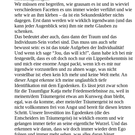
Wir müssen erst begreifen, wie grausam es ist und in wieviel
verschiedenen Facetten es uns immer wieder verführt und wie
sehr wir an ihm kleben – da ist ein Sekundenkleber nichts
dagegen. Erst dann werden wir wirklich irgendwann (und das
kann jeder Augenblick sein) ihm nie mehr Glauben zu
schenken.
Das bedeutet aber auch, dass dann der Traum und das
Individuum-Sein vorbei sind. Das muss uns auch sehr
bewusst sein: es ist das totale Aufgeben der Individualität!
Und wenn ich sage “Jou, das will ich!”, dann habe ich bei mir
festgestellt, dass es oft doch noch nur ein Lippenbekenntnis ist
und mich eine enorme Angst packt, wenn ich es mir nur
irgendwie vorzustellen und zu ahnen wage, was nicht
vorstellbar ist: eben kein Ich mehr und keine Welt mehr. An
dieser Angst erkenne ich meine unglaublich tiefe
Identifikation mit dem Egodenken. Es lässt jetzt zwar schon
für die Traumfigur Katja mehr Friedenserlebnisse zu, weil in
meinem/dem Träumergeist etwas am Kursweg dran bleibt,
egal, was da komme, aber mein/der Träumergeist ist noch
nicht vollkommen frei von Angst und bereit für diesen letzten
Schritt. Unsere Investition ins Egodenken (die des
Entscheiders im Träumergeist) ist wirklich enorm und wir
gelangen immer tiefer an seine eigentliche Wurzel. Und das
erkennen wir daran, dass wir doch immer wieder dem Ego
folgen und immer mehr sehen, was alles daran hängt.