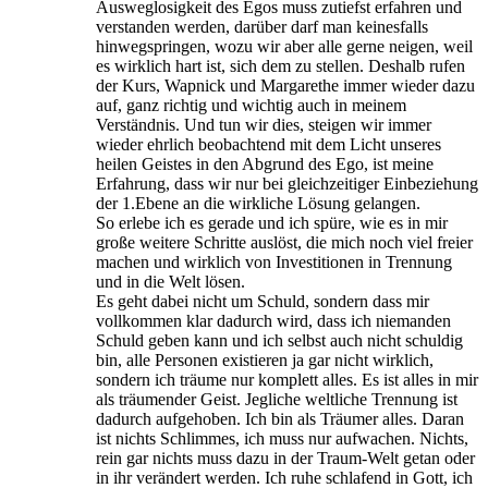
Ausweglosigkeit des Egos muss zutiefst erfahren und
verstanden werden, darüber darf man keinesfalls
hinwegspringen, wozu wir aber alle gerne neigen, weil
es wirklich hart ist, sich dem zu stellen. Deshalb rufen
der Kurs, Wapnick und Margarethe immer wieder dazu
auf, ganz richtig und wichtig auch in meinem
Verständnis. Und tun wir dies, steigen wir immer
wieder ehrlich beobachtend mit dem Licht unseres
heilen Geistes in den Abgrund des Ego, ist meine
Erfahrung, dass wir nur bei gleichzeitiger Einbeziehung
der 1.Ebene an die wirkliche Lösung gelangen.
So erlebe ich es gerade und ich spüre, wie es in mir
große weitere Schritte auslöst, die mich noch viel freier
machen und wirklich von Investitionen in Trennung
und in die Welt lösen.
Es geht dabei nicht um Schuld, sondern dass mir
vollkommen klar dadurch wird, dass ich niemanden
Schuld geben kann und ich selbst auch nicht schuldig
bin, alle Personen existieren ja gar nicht wirklich,
sondern ich träume nur komplett alles. Es ist alles in mir
als träumender Geist. Jegliche weltliche Trennung ist
dadurch aufgehoben. Ich bin als Träumer alles. Daran
ist nichts Schlimmes, ich muss nur aufwachen. Nichts,
rein gar nichts muss dazu in der Traum-Welt getan oder
in ihr verändert werden. Ich ruhe schlafend in Gott, ich