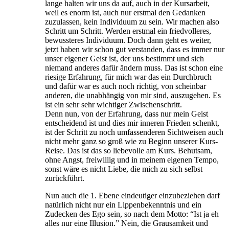
lange halten wir uns da auf, auch in der Kursarbeit,
weil es enorm ist, auch nur erstmal den Gedanken
zuzulassen, kein Individuum zu sein. Wir machen also
Schritt um Schritt. Werden erstmal ein friedvolleres,
bewussteres Individuum. Doch dann geht es weiter,
jetzt haben wir schon gut verstanden, dass es immer nur
unser eigener Geist ist, der uns bestimmt und sich
niemand anderes dafür ändern muss. Das ist schon eine
riesige Erfahrung, für mich war das ein Durchbruch
und dafür war es auch noch richtig, von scheinbar
anderen, die unabhängig von mir sind, auszugehen. Es
ist ein sehr sehr wichtiger Zwischenschritt.
Denn nun, von der Erfahrung, dass nur mein Geist
entscheidend ist und dies mir inneren Frieden schenkt,
ist der Schritt zu noch umfassenderen Sichtweisen auch
nicht mehr ganz so groß wie zu Beginn unserer Kurs-
Reise. Das ist das so liebevolle am Kurs. Behutsam,
ohne Angst, freiwillig und in meinem eigenen Tempo,
sonst wäre es nicht Liebe, die mich zu sich selbst
zurückführt.
Nun auch die 1. Ebene eindeutiger einzubeziehen darf
natürlich nicht nur ein Lippenbekenntnis und ein
Zudecken des Ego sein, so nach dem Motto: “Ist ja eh
alles nur eine Illusion.” Nein, die Grausamkeit und