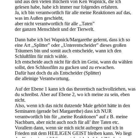
und aus den vielen Büchern von Ken Wapnick, die ich
gelesen habe, habe ich immer nur folgendes erfahren.
Ja, ich bin verantwortlich für alle meine Reaktionen auf das,
was im Außen geschieht,
aber nicht verantwortlich für alle ,,Taten”
der ganzen Menschheit und der Tierwelt.
Dann habe ich bei Wapnick/Margarethe gelernt, dass ich so
eine Art ,,Splitter” oder ,,Unterentscheider” dieses großen
Träumers bin und somit auch entscheide, wann ich den
Schlußfilm für mich wähle.
Ich entscheide auch nicht für dich im Geist, wann du wählen
sollst, den Schlussfilm zu gucken und zu erwachen.
Dafür hast doch du als Entscheider (Splitter)
die alleinige Verantwortung.
Auf der Ebene 1 kann ich das theoretisch nachvollziehen, was
du schreibst. Aber auf Ebene 2, wo ich meine zu sein, eben
nicht.
Also, wenn ich das nicht dutzende Male gehört hätte in den
Seminaren (gerade bei Margarethe) dass ich NUR
verantwortlich bin für ,,meine Reaktionen” auf z B. meine
Nachbarn, aber nicht auch noch für all’ ihre Taten etc.
Vorallem dann, wenn sie mich nicht aufregen und ich in
Frieden mit dem HEILIGEN GEIST bleiben kann. Wo liegt