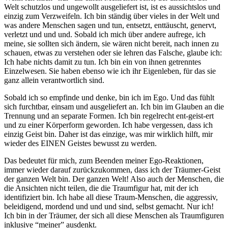
Welt schutzlos und ungewollt ausgeliefert ist, ist es aussichtslos und
einzig zum Verzweifeln.
Ich bin ständig über vieles in der Welt und
was andere Menschen sagen und tun, entsetzt, enttäuscht, genervt,
verletzt und und und. Sobald ich mich über andere aufrege, ich
meine, sie sollten sich ändern, sie wären nicht bereit, nach innen zu
schauen, etwas zu verstehen oder sie lehren das Falsche, glaube ich:
Ich habe nichts damit zu tun. Ich bin ein von ihnen getrenntes
Einzelwesen. Sie haben ebenso wie ich ihr Eigenleben, für das sie
ganz allein verantwortlich sind.
Sobald ich so empfinde und denke, bin ich im Ego. Und das fühlt
sich furchtbar, einsam und ausgeliefert an. Ich bin im Glauben an die
Trennung und an separate Formen. Ich bin regelrecht ent-geist-ert
und zu einer Körperform geworden. Ich habe vergessen, dass ich
einzig Geist bin. Daher ist das einzige, was mir wirklich hilft, mir
wieder des EINEN Geistes bewusst zu werden.
Das bedeutet für mich, zum Beenden meiner Ego-Reaktionen,
immer wieder darauf zurückzukommen, dass ich der Träumer-Geist
der ganzen Welt bin. Der ganzen Welt! Also auch der Menschen, die
die Ansichten nicht teilen, die die Traumfigur hat, mit der ich
identifiziert bin. Ich habe all diese Traum-Menschen, die aggressiv,
beleidigend, mordend und und und sind, selbst gemacht. Nur ich!
Ich bin in der Träumer, der sich all diese Menschen als Traumfiguren
inklusive “meiner” ausdenkt.