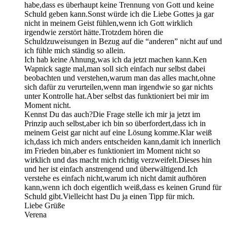
habe,dass es überhaupt keine Trennung von Gott und keine
Schuld geben kann.Sonst würde ich die Liebe Gottes ja gar
nicht in meinem Geist fühlen,wenn ich Gott wirklich
irgendwie zerstört hätte.Trotzdem hören die
Schuldzuweisungen in Bezug auf die “anderen” nicht auf und
ich fühle mich ständig so allein.
Ich hab keine Ahnung,was ich da jetzt machen kann.Ken
Wapnick sagte mal,man soll sich einfach nur selbst dabei
beobachten und verstehen,warum man das alles macht,ohne
sich dafür zu verurteilen,wenn man irgendwie so gar nichts
unter Kontrolle hat.Aber selbst das funktioniert bei mir im
Moment nicht.
Kennst Du das auch?Die Frage stelle ich mir ja jetzt im
Prinzip auch selbst,aber ich bin so überfordert,dass ich in
meinem Geist gar nicht auf eine Lösung komme.Klar weiß
ich,dass ich mich anders entscheiden kann,damit ich innerlich
im Frieden bin,aber es funktioniert im Moment nicht so
wirklich und das macht mich richtig verzweifelt.Dieses hin
und her ist einfach anstrengend und überwältigend.Ich
verstehe es einfach nicht,warum ich nicht damit aufhören
kann,wenn ich doch eigentlich weiß,dass es keinen Grund für
Schuld gibt.Vielleicht hast Du ja einen Tipp für mich.
Liebe Grüße
Verena