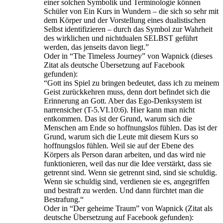
einer solchen Symbolik und Terminologie können
Schüler von Ein Kurs in Wundern – die sich so sehr mit
dem Körper und der Vorstellung eines dualistischen
Selbst identifizieren – durch das Symbol zur Wahrheit
des wirklichen und nichtdualen SELBST geführt
werden, das jenseits davon liegt.”
Oder in “The Timeless Journey” von Wapnick (dieses
Zitat als deutsche Übersetzung auf Facebook
gefunden):
“Gott ins Spiel zu bringen bedeutet, dass ich zu meinem
Geist zurückkehren muss, denn dort befindet sich die
Erinnerung an Gott. Aber das Ego-Denksystem ist
narrensicher (T-5.VI.10:6). Hier kann man nicht
entkommen. Das ist der Grund, warum sich die
Menschen am Ende so hoffnungslos fühlen. Das ist der
Grund, warum sich die Leute mit diesem Kurs so
hoffnungslos fühlen. Weil sie auf der Ebene des
Körpers als Person daran arbeiten, und das wird nie
funktionieren, weil das nur die Idee verstärkt, dass sie
getrennt sind. Wenn sie getrennt sind, sind sie schuldig.
Wenn sie schuldig sind, verdienen sie es, angegriffen
und bestraft zu werden. Und dann fürchtet man die
Bestrafung.“
Oder in “Der geheime Traum” von Wapnick (Zitat als
deutsche Übersetzung auf Facebook gefunden):