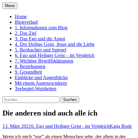
Zum
Menü
Inhalt
Ein Kurs in Wundern
springen
Home
Blogverlauf
1. Informationen zum Blog
2. Das Ziel
3. Das Ego und die Angst
4. Der Heilige Geist, Jesus und die Liebe
5. Beobachter und Spiegel
6. Ego und Heiliger Geist – im Vergleich
7. Wichtige Begriffsklärungen
8. Beziehungen
9. Gesundheit
Einblicke und Augenblicke
Mit einem Augenzwinkern
Teebeutel-Weisheiten
Suchen
nach:
Die anderen sind auch alle ich
13. März 2021
6. Ego und Heiliger Geist - im Vergleich
Katja Bode
Wenn ich mich “nur” als einen Menschen sehe, der allem in der