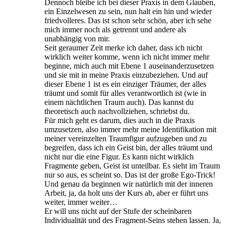
Dennoch bleibe ich bei dieser Praxis in dem Glauben,
ein Einzelwesen zu sein, nun halt ein hin und wieder
friedvolleres. Das ist schon sehr schön, aber ich sehe
mich immer noch als getrennt und andere als
unabhängig von mir.
Seit geraumer Zeit merke ich daher, dass ich nicht
wirklich weiter komme, wenn ich nicht immer mehr
beginne, mich auch mit Ebene 1 auseinanderzusetzen
und sie mit in meine Praxis einzubeziehen. Und auf
dieser Ebene 1 ist es ein einziger Träumer, der alles
träumt und somit für alles verantwortlich ist (wie in
einem nächtlichen Traum auch). Das kannst du
theoretisch auch nachvollziehen, schriebst du.
Für mich geht es darum, dies auch in die Praxis
umzusetzen, also immer mehr meine Identifikation mit
meiner vereinzelten Traumfigur aufzugeben und zu
begreifen, dass ich ein Geist bin, der alles träumt und
nicht nur die eine Figur. Es kann nicht wirklich
Fragmente geben, Geist ist unteilbar. Es sieht im Traum
nur so aus, es scheint so. Das ist der große Ego-Trick!
Und genau da beginnen wir natürlich mit der inneren
Arbeit, ja, da holt uns der Kurs ab, aber er führt uns
weiter, immer weiter…
Er will uns nicht auf der Stufe der scheinbaren
Individualität und des Fragment-Seins stehen lassen. Ja,