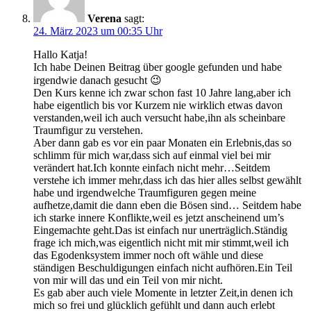
Verena
sagt:
24. März 2023 um 00:35 Uhr
Hallo Katja!
Ich habe Deinen Beitrag über google gefunden und habe
irgendwie danach gesucht 😉
Den Kurs kenne ich zwar schon fast 10 Jahre lang,aber ich
habe eigentlich bis vor Kurzem nie wirklich etwas davon
verstanden,weil ich auch versucht habe,ihn als scheinbare
Traumfigur zu verstehen.
Aber dann gab es vor ein paar Monaten ein Erlebnis,das so
schlimm für mich war,dass sich auf einmal viel bei mir
verändert hat.Ich konnte einfach nicht mehr…Seitdem
verstehe ich immer mehr,dass ich das hier alles selbst gewählt
habe und irgendwelche Traumfiguren gegen meine
aufhetze,damit die dann eben die Bösen sind… Seitdem habe
ich starke innere Konflikte,weil es jetzt anscheinend um’s
Eingemachte geht.Das ist einfach nur unerträglich.Ständig
frage ich mich,was eigentlich nicht mit mir stimmt,weil ich
das Egodenksystem immer noch oft wähle und diese
ständigen Beschuldigungen einfach nicht aufhören.Ein Teil
von mir will das und ein Teil von mir nicht.
Es gab aber auch viele Momente in letzter Zeit,in denen ich
mich so frei und glücklich gefühlt und dann auch erlebt