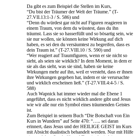
Da gibt es zum Beispiel die Stellen im Kurs,
“Du bist der Träumer der Welt der Träume.” (T-
27.VII.13:1-3 / S. 586) und
“Denn du würdest gar nicht auf Figuren reagieren in
einem Traum, von dem du wüsstest, dass du ihn
träumst. Lass sie so hasserfüllt und so bösartig sein, wie
sie nur wollen, sie können keine Wirkung auf dich
haben, es sei den du versäumtest zu begreifen, dass es
dein Traum ist.” (T-27.VIII.10 / S. 590) und
“Wer reagiert auf Traumfiguren, wenn er sie nicht so
sieht, als seien sie wirklich? In dem Moment, in dem er
sie als das sieht, was sie sind, haben sie keine
Wirkungen mehr auf ihn, weil er versteht, dass er ihnen
ihre Wirkungen gegeben hat, indem er sie verursachte
und wirklich erscheinen ließ.” (T-27.VIII.4:4-5 / S.
588)
Auch Wapnick hat immer wieder mal die Ebene 1
angeführt, dass es nicht wirklich andere gibt und Jesus
wie wir alle nur ein Symbol eines träumenden Geistes
ist.
Zum Beispiel in seinem Buch “Die Botschaft von Ein
Kurs in Wundern” auf Seite 470: “….. sei daran
erinnert, dass Jesus und der HEILIGE GEIST im Kurs
mit Absicht dualistisch behandelt werden. Nur mit Hilfe