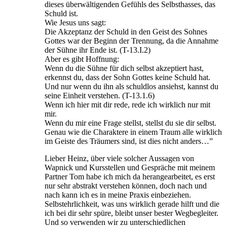
dieses überwältigenden Gefühls des Selbsthasses, das
Schuld ist.
Wie Jesus uns sagt:
Die Akzeptanz der Schuld in den Geist des Sohnes
Gottes war der Beginn der Trennung, da die Annahme
der Sühne ihr Ende ist. (T-13.I.2)
Aber es gibt Hoffnung:
Wenn du die Sühne für dich selbst akzeptiert hast,
erkennst du, dass der Sohn Gottes keine Schuld hat.
Und nur wenn du ihn als schuldlos ansiehst, kannst du
seine Einheit verstehen. (T-13.1.6)
Wenn ich hier mit dir rede, rede ich wirklich nur mit
mir.
Wenn du mir eine Frage stellst, stellst du sie dir selbst.
Genau wie die Charaktere in einem Traum alle wirklich
im Geiste des Träumers sind, ist dies nicht anders…”
Lieber Heinz, über viele solcher Aussagen von
Wapnick und Kursstellen und Gespräche mit meinem
Partner Tom habe ich mich da herangearbeitet, es erst
nur sehr abstrakt verstehen können, doch nach und
nach kann ich es in meine Praxis einbeziehen.
Selbstehrlichkeit, was uns wirklich gerade hilft und die
ich bei dir sehr spüre, bleibt unser bester Wegbegleiter.
Und so verwenden wir zu unterschiedlichen