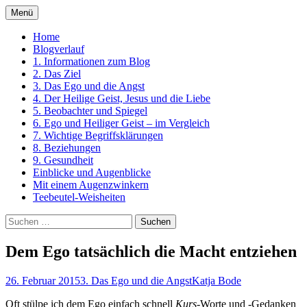
Zum
Menü
Inhalt
Ein Kurs in Wundern
springen
Home
Blogverlauf
1. Informationen zum Blog
2. Das Ziel
3. Das Ego und die Angst
4. Der Heilige Geist, Jesus und die Liebe
5. Beobachter und Spiegel
6. Ego und Heiliger Geist – im Vergleich
7. Wichtige Begriffsklärungen
8. Beziehungen
9. Gesundheit
Einblicke und Augenblicke
Mit einem Augenzwinkern
Teebeutel-Weisheiten
Suchen
nach:
Dem Ego tatsächlich die Macht entziehen
26. Februar 2015
3. Das Ego und die Angst
Katja Bode
Oft stülpe ich dem Ego einfach schnell
Kurs
-Worte und -Gedanken