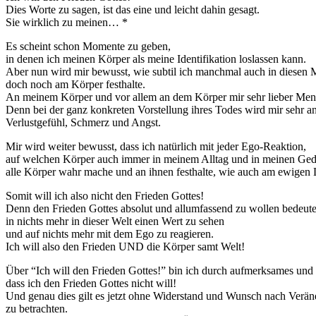
Dies Worte zu sagen, ist das eine und leicht dahin gesagt.
Sie wirklich zu meinen…
*
Es scheint schon Momente zu geben,
in denen ich meinen Körper als meine Identifikation loslassen kann.
Aber nun wird mir bewusst, wie subtil ich manchmal auch in diesen
doch noch am Körper festhalte.
An meinem Körper und vor allem an dem Körper mir sehr lieber Men
Denn bei der ganz konkreten Vorstellung ihres Todes wird mir sehr an
Verlustgefühl, Schmerz und Angst.
Mir wird weiter bewusst, dass ich natürlich mit jeder Ego-Reaktion,
auf welchen Körper auch immer in meinem Alltag und in meinen Ge
alle Körper wahr mache und an ihnen festhalte, wie auch am ewigen 
Somit will ich also nicht den Frieden Gottes!
Denn den Frieden Gottes absolut und allumfassend zu wollen bedeute
in nichts mehr in dieser Welt einen Wert zu sehen
und auf nichts mehr mit dem Ego zu reagieren.
Ich will also den Frieden UND die Körper samt Welt!
Über “Ich will den Frieden Gottes!” bin ich durch aufmerksames un
dass ich den Frieden Gottes nicht will!
Und genau dies gilt es jetzt ohne Widerstand und Wunsch nach Verä
zu betrachten.