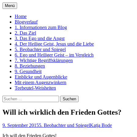
Zum
Menü
Inhalt
Ein Kurs in Wundern
springen
Home
Blogverlauf
1. Informationen zum Blog
2. Das Ziel
3. Das Ego und die Angst
4. Der Heilige Geist, Jesus und die Liebe
5. Beobachter und Spiegel
6. Ego und Heiliger Geist – im Vergleich
7. Wichtige Begriffsklärungen
8. Beziehungen
9. Gesundheit
Einblicke und Augenblicke
Mit einem Augenzwinkern
Teebeutel-Weisheiten
Suchen
nach:
Will ich wirklich den Frieden Gottes?
9. September 2015
5. Beobachter und Spiegel
Katja Bode
Ich will den Frieden Gottes!