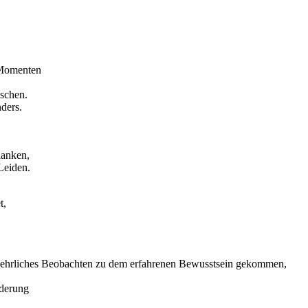
 Momenten
schen.
ders.
danken,
Leiden.
t,
d ehrliches Beobachten zu dem erfahrenen Bewusstsein gekommen,
nderung