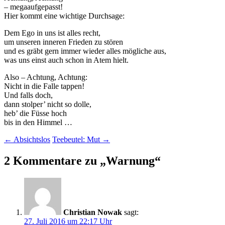
– megaaufgepasst!
Hier kommt eine wichtige Durchsage:
Dem Ego in uns ist alles recht,
um unseren inneren Frieden zu stören
und es gräbt gern immer wieder alles mögliche aus,
was uns einst auch schon in Atem hielt.
Also – Achtung, Achtung:
Nicht in die Falle tappen!
Und falls doch,
dann stolper’ nicht so dolle,
heb’ die Füsse hoch
bis in den Himmel …
Beitragsnavigation
←
Absichtslos
Teebeutel: Mut
→
2 Kommentare zu „
Warnung
“
Christian Nowak
sagt:
27. Juli 2016 um 22:17 Uhr