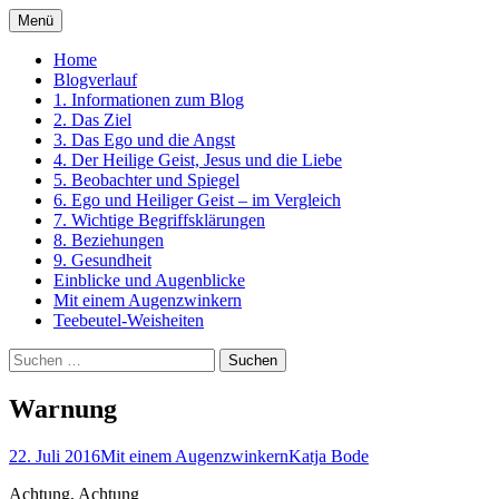
Zum
Menü
Inhalt
Ein Kurs in Wundern
springen
Home
Blogverlauf
1. Informationen zum Blog
2. Das Ziel
3. Das Ego und die Angst
4. Der Heilige Geist, Jesus und die Liebe
5. Beobachter und Spiegel
6. Ego und Heiliger Geist – im Vergleich
7. Wichtige Begriffsklärungen
8. Beziehungen
9. Gesundheit
Einblicke und Augenblicke
Mit einem Augenzwinkern
Teebeutel-Weisheiten
Suchen
nach:
Warnung
22. Juli 2016
Mit einem Augenzwinkern
Katja Bode
Achtung, Achtung