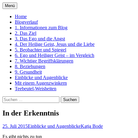
Zum
Menü
Inhalt
Ein Kurs in Wundern
springen
Home
Blogverlauf
1. Informationen zum Blog
2. Das Ziel
3. Das Ego und die Angst
4. Der Heilige Geist, Jesus und die Liebe
5. Beobachter und Spiegel
6. Ego und Heiliger Geist – im Vergleich
7. Wichtige Begriffsklärungen
8. Beziehungen
9. Gesundheit
Einblicke und Augenblicke
Mit einem Augenzwinkern
Teebeutel-Weisheiten
Suchen
nach:
In der Erkenntnis
25. Juli 2015
Einblicke und Augenblicke
Katja Bode
Es gibt nichts zu tun