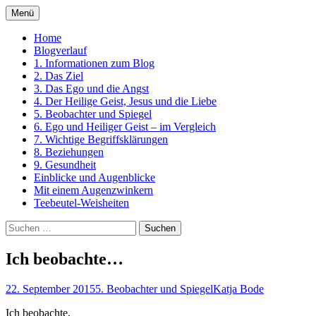
Zum
Menü
Inhalt
Ein Kurs in Wundern
springen
Home
Blogverlauf
1. Informationen zum Blog
2. Das Ziel
3. Das Ego und die Angst
4. Der Heilige Geist, Jesus und die Liebe
5. Beobachter und Spiegel
6. Ego und Heiliger Geist – im Vergleich
7. Wichtige Begriffsklärungen
8. Beziehungen
9. Gesundheit
Einblicke und Augenblicke
Mit einem Augenzwinkern
Teebeutel-Weisheiten
Suchen
nach:
Ich beobachte…
22. September 2015
5. Beobachter und Spiegel
Katja Bode
Ich beobachte,