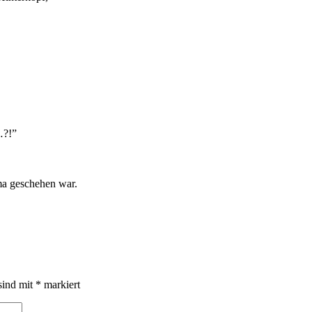
…?!”
ma geschehen war.
sind mit
*
markiert