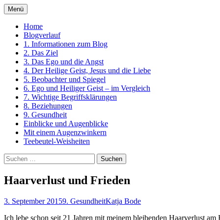
Zum
Menü
Inhalt
Ein Kurs in Wundern
springen
Home
Blogverlauf
1. Informationen zum Blog
2. Das Ziel
3. Das Ego und die Angst
4. Der Heilige Geist, Jesus und die Liebe
5. Beobachter und Spiegel
6. Ego und Heiliger Geist – im Vergleich
7. Wichtige Begriffsklärungen
8. Beziehungen
9. Gesundheit
Einblicke und Augenblicke
Mit einem Augenzwinkern
Teebeutel-Weisheiten
Suchen
nach:
Haarverlust und Frieden
3. September 2015
9. Gesundheit
Katja Bode
Ich lebe schon seit 21 Jahren mit meinem bleibenden Haarverlust am 