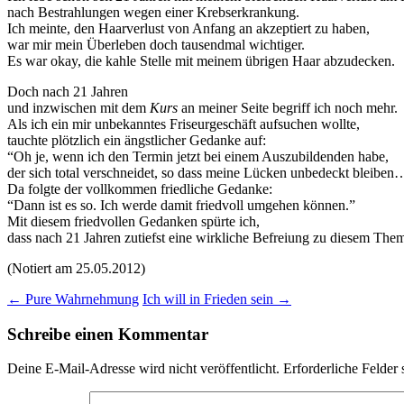
nach Bestrahlungen wegen einer Krebserkrankung.
Ich meinte, den Haarverlust von Anfang an akzeptiert zu haben,
war mir mein Überleben doch tausendmal wichtiger.
Es war okay, die kahle Stelle mit meinem übrigen Haar abzudecken.
Doch nach 21 Jahren
und inzwischen mit dem
Kurs
an meiner Seite begriff ich noch mehr.
Als ich ein mir unbekanntes Friseurgeschäft aufsuchen wollte,
tauchte plötzlich ein ängstlicher Gedanke auf:
“Oh je, wenn ich den Termin jetzt bei einem Auszubildenden habe,
der sich total verschneidet, so dass meine Lücken unbedeckt bleiben
Da folgte der vollkommen friedliche Gedanke:
“Dann ist es so. Ich werde damit friedvoll umgehen können.”
Mit diesem friedvollen Gedanken spürte ich,
dass nach 21 Jahren zutiefst eine wirkliche Befreiung zu diesem The
(Notiert am 25.05.2012)
Beitragsnavigation
←
Pure Wahrnehmung
Ich will in Frieden sein
→
Schreibe einen Kommentar
Deine E-Mail-Adresse wird nicht veröffentlicht.
Erforderliche Felder 