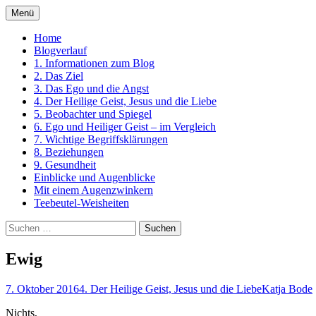
Zum
Menü
Inhalt
Ein Kurs in Wundern
springen
Home
Blogverlauf
1. Informationen zum Blog
2. Das Ziel
3. Das Ego und die Angst
4. Der Heilige Geist, Jesus und die Liebe
5. Beobachter und Spiegel
6. Ego und Heiliger Geist – im Vergleich
7. Wichtige Begriffsklärungen
8. Beziehungen
9. Gesundheit
Einblicke und Augenblicke
Mit einem Augenzwinkern
Teebeutel-Weisheiten
Suchen
nach:
Ewig
7. Oktober 2016
4. Der Heilige Geist, Jesus und die Liebe
Katja Bode
Nichts,