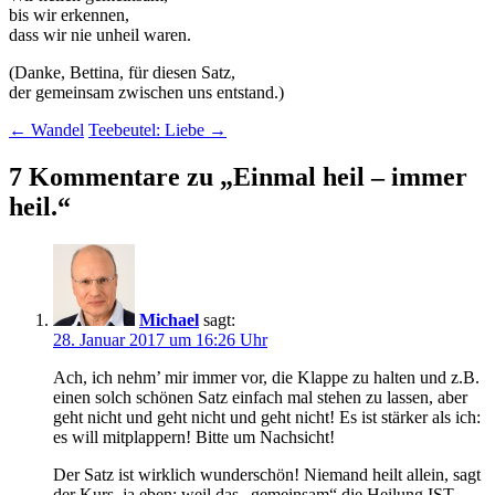
bis wir erkennen,
dass wir nie unheil waren.
(Danke, Bettina, für diesen Satz,
der gemeinsam zwischen uns entstand.)
Beitragsnavigation
←
Wandel
Teebeutel: Liebe
→
7 Kommentare zu „
Einmal heil – immer
heil.
“
Michael
sagt:
28. Januar 2017 um 16:26 Uhr
Ach, ich nehm’ mir immer vor, die Klappe zu halten und z.B.
einen solch schönen Satz einfach mal stehen zu lassen, aber
geht nicht und geht nicht und geht nicht! Es ist stärker als ich:
es will mitplappern! Bitte um Nachsicht!
Der Satz ist wirklich wunderschön! Niemand heilt allein, sagt
der Kurs, ja eben: weil das „gemeinsam“ die Heilung IST.