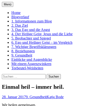
Zum
Menü
Inhalt
Ein Kurs in Wundern
springen
Home
Blogverlauf
1. Informationen zum Blog
2. Das Ziel
3. Das Ego und die Angst
4. Der Heilige Geist, Jesus und die Liebe
5. Beobachter und Spiegel
6. Ego und Heiliger Geist – im Vergleich
7. Wichtige Begriffsklärungen
8. Beziehungen
9. Gesundheit
Einblicke und Augenblicke
Mit einem Augenzwinkern
Teebeutel-Weisheiten
Suchen
nach:
Einmal heil – immer heil.
28. Januar 2017
9. Gesundheit
Katja Bode
Wir heilen gemeinsam,