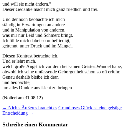
und will sie nicht ändern.”
Dieser Gedanke macht mich ganz friedlich und frei.
Und dennoch beobachte ich mich
ständig in Erwartungen an andere
und in Manipulation von anderen,
was mir nur Leid und Schmerz bringt.
Ich fühle mich dabei so unbefriedigt,
getrennt, unter Druck und im Mangel.
Diesen Kontrast betrachte ich.
Und er lehrt mich,
welch große Angst ich vor dem heilsamen Geistes-Wandel habe,
obwohl ich seine umfassende Geborgenheit schon so oft erfuhr.
Genau deshalb bleibe ich dran
und beobachte,
um alles Dunkle ans Licht zu bringen.
(Notiert am 31.08.12)
Beitragsnavigation
←
Nichts Äußeres braucht es
Grundloses Glück ist eine geistige
Entscheidung
→
Schreibe einen Kommentar