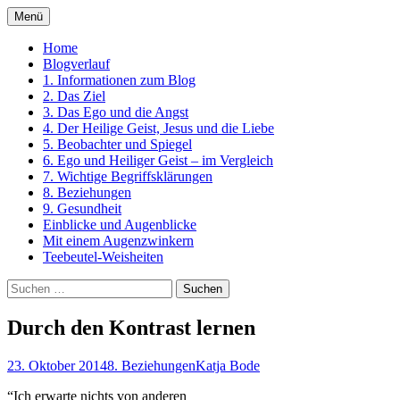
Zum
Menü
Inhalt
Ein Kurs in Wundern
springen
Home
Blogverlauf
1. Informationen zum Blog
2. Das Ziel
3. Das Ego und die Angst
4. Der Heilige Geist, Jesus und die Liebe
5. Beobachter und Spiegel
6. Ego und Heiliger Geist – im Vergleich
7. Wichtige Begriffsklärungen
8. Beziehungen
9. Gesundheit
Einblicke und Augenblicke
Mit einem Augenzwinkern
Teebeutel-Weisheiten
Suchen
nach:
Durch den Kontrast lernen
23. Oktober 2014
8. Beziehungen
Katja Bode
“Ich erwarte nichts von anderen