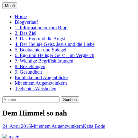
Zum
Menü
Inhalt
Ein Kurs in Wundern
springen
Home
Blogverlauf
1. Informationen zum Blog
2. Das Ziel
3. Das Ego und die Angst
4. Der Heilige Geist, Jesus und die Liebe
5. Beobachter und Spiegel
6. Ego und Heiliger Geist – im Vergleich
7. Wichtige Begriffsklärungen
8. Beziehungen
9. Gesundheit
Einblicke und Augenblicke
Mit einem Augenzwinkern
Teebeutel-Weisheiten
Suchen
nach:
Dem Himmel so nah
24. April 2016
Mit einem Augenzwinkern
Katja Bode