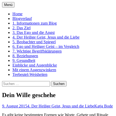
Zum
Menü
Inhalt
Ein Kurs in Wundern
springen
Home
Blogverlauf
1. Informationen zum Blog
2. Das Ziel
3. Das Ego und die Angst
4. Der Heilige Geist, Jesus und die Liebe
5. Beobachter und Spiegel
6. Ego und Heiliger Geist – im Vergleich
7. Wichtige Begriffsklärungen
8. Beziehungen
9. Gesundheit
Einblicke und Augenblicke
Mit einem Augenzwinkern
Teebeutel-Weisheiten
Suchen
nach:
Dein Wille geschehe
9. August 2015
4. Der Heilige Geist, Jesus und die Liebe
Katja Bode
Es gibt keine bestimmten Formen wie Worte, Gebete und Rituale