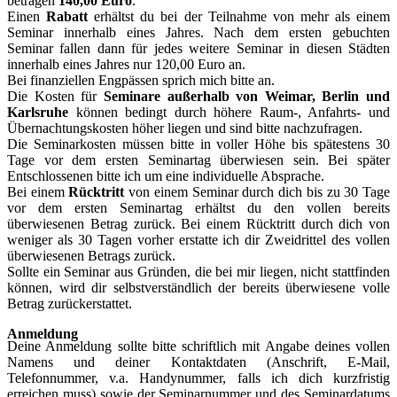
betragen
140,00 Euro
.
Einen
Rabatt
erhältst du bei der Teilnahme von mehr als einem
Seminar innerhalb eines Jahres. Nach dem ersten gebuchten
Seminar fallen dann für jedes weitere Seminar in diesen Städten
innerhalb eines Jahres nur 120,00 Euro an.
Bei finanziellen Engpässen sprich mich bitte an.
Die Kosten für
Seminare außerhalb von Weimar, Berlin und
Karlsruhe
können bedingt durch höhere Raum-, Anfahrts- und
Übernachtungskosten höher liegen und sind bitte nachzufragen.
Die Seminarkosten müssen bitte in voller Höhe bis spätestens 30
Tage vor dem ersten Seminartag überwiesen sein. Bei später
Entschlossenen bitte ich um eine individuelle Absprache.
Bei einem
Rücktritt
von einem Seminar durch dich bis zu 30 Tage
vor dem ersten Seminartag erhältst du den vollen bereits
überwiesenen Betrag zurück. Bei einem Rücktritt durch dich von
weniger als 30 Tagen vorher erstatte ich dir Zweidrittel des vollen
überwiesenen Betrags zurück.
Sollte ein Seminar aus Gründen, die bei mir liegen, nicht stattfinden
können, wird dir selbstverständlich der bereits überwiesene volle
Betrag zurückerstattet.
Anmeldung
Deine Anmeldung sollte bitte schriftlich mit Angabe deines vollen
Namens und deiner Kontaktdaten (Anschrift, E-Mail,
Telefonnummer, v.a. Handynummer, falls ich dich kurzfristig
erreichen muss) sowie der Seminarnummer und des Seminardatums