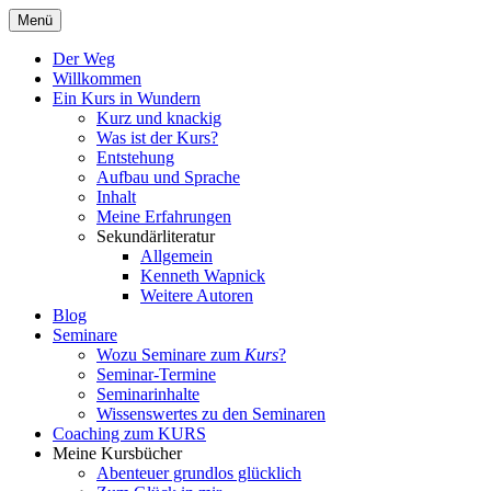
Zum
Menü
Inhalt
Ein Kurs in Wundern
springen
Der Weg
Willkommen
Ein Kurs in Wundern
Kurz und knackig
Was ist der Kurs?
Entstehung
Aufbau und Sprache
Inhalt
Meine Erfahrungen
Sekundärliteratur
Allgemein
Kenneth Wapnick
Weitere Autoren
Blog
Seminare
Wozu Seminare zum
Kurs
?
Seminar-Termine
Seminarinhalte
Wissenswertes zu den Seminaren
Coaching zum KURS
Meine Kursbücher
Abenteuer grundlos glücklich