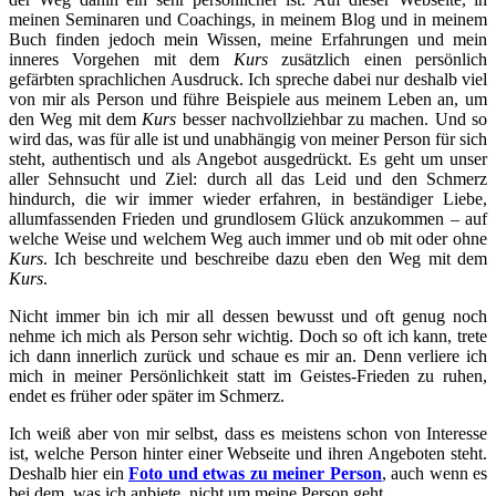
meinen Seminaren und Coachings, in meinem Blog und in meinem
Buch finden jedoch mein Wissen, meine Erfahrungen und mein
inneres Vorgehen mit dem
Kurs
zusätzlich einen persönlich
gefärbten sprachlichen Ausdruck. Ich spreche dabei nur deshalb viel
von mir als Person und führe Beispiele aus meinem Leben an, um
den Weg mit dem
Kurs
besser nachvollziehbar zu machen. Und so
wird das, was für alle ist und unabhängig von meiner Person für sich
steht, authentisch und als Angebot ausgedrückt. Es geht um unser
aller Sehnsucht und Ziel: durch all das Leid und den Schmerz
hindurch, die wir immer wieder erfahren, in beständiger Liebe,
allumfassenden Frieden und grundlosem Glück anzukommen – auf
welche Weise und welchem Weg auch immer und ob mit oder ohne
Kurs
. Ich beschreite und beschreibe dazu eben den Weg mit dem
Kurs
.
Nicht immer bin ich mir all dessen bewusst und oft genug noch
nehme ich mich als Person sehr wichtig. Doch so oft ich kann, trete
ich dann innerlich zurück und schaue es mir an. Denn verliere ich
mich in meiner Persönlichkeit statt im Geistes-Frieden zu ruhen,
endet es früher oder später im Schmerz.
Ich weiß aber von mir selbst, dass es meistens schon von Interesse
ist, welche Person hinter einer Webseite und ihren Angeboten steht.
Deshalb hier ein
Foto und etwas zu meiner Person
, auch wenn es
bei dem, was ich anbiete, nicht um meine Person geht.