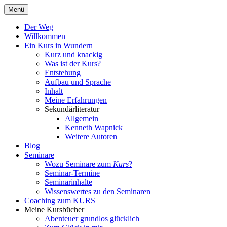
Zum
Menü
Inhalt
Ein Kurs in Wundern
springen
Der Weg
Willkommen
Ein Kurs in Wundern
Kurz und knackig
Was ist der Kurs?
Entstehung
Aufbau und Sprache
Inhalt
Meine Erfahrungen
Sekundärliteratur
Allgemein
Kenneth Wapnick
Weitere Autoren
Blog
Seminare
Wozu Seminare zum
Kurs
?
Seminar-Termine
Seminarinhalte
Wissenswertes zu den Seminaren
Coaching zum KURS
Meine Kursbücher
Abenteuer grundlos glücklich