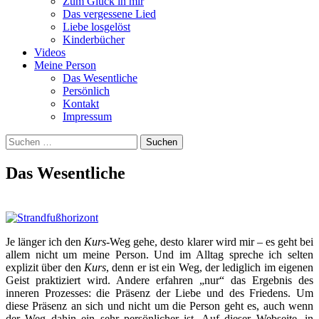
Zum Glück in mir
Das vergessene Lied
Liebe losgelöst
Kinderbücher
Videos
Meine Person
Das Wesentliche
Persönlich
Kontakt
Impressum
Suchen
nach:
Das Wesentliche
Je länger ich den
Kurs
-Weg gehe, desto klarer wird mir – es geht bei
allem nicht um meine Person. Und im Alltag spreche ich selten
explizit über den
Kurs
, denn er ist ein Weg, der lediglich im eigenen
Geist praktiziert wird. Andere erfahren „nur“ das Ergebnis des
inneren Prozesses: die Präsenz der Liebe und des Friedens. Um
diese Präsenz an sich und nicht um die Person geht es, auch wenn
der Weg dahin ein sehr persönlicher ist. Auf dieser Webseite, in